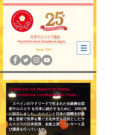
​日本サルスエラ協会
Asociación de la Zarzuela en Japón
Desde 2001
Donde vas con Manton de Manila…
Donde vas con Manton de Chine…
スペインのマドリードで生まれた伝統舞台芸
術サルスエラ を
日本に紹介するために、2001年
に設立しました。スペインと日本の国際友好親
善と芸術で世界を繋ぐ文化外交を
目的としたサ
ルスエラの日本初演、全曲上演、コンサート及
び
講座を行っています。