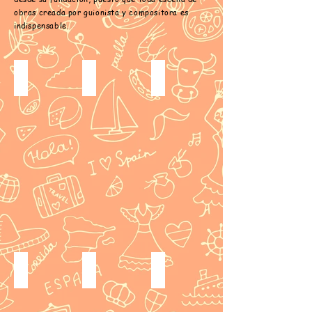
obras creada por guionista y compositora es
indispensable.
Luisa Fernanda
La Verbena de la Paloma
El Día de Reyes
「ル
「パ
サ
イ
ロ
ル
サ・
マ
ス
フ
の
エ
ェ
前
ラ
ル
夜
日
ナ
祭」
本
ン
初
初
ダ」
演：
演
本
2004
シ
邦
年
リ
初
9
ー
演：
月
ズ
2001
6
「三
年
日、
賢
7
8
者
La Revoltosa
La Gran Vía 2020
Agua,azucarillos y aguardiente
月
日
の
8
（於：
日」
日
イ
日、
オ
El
本
ン
10
ペ
Día
サ
ス
日
ラ
de