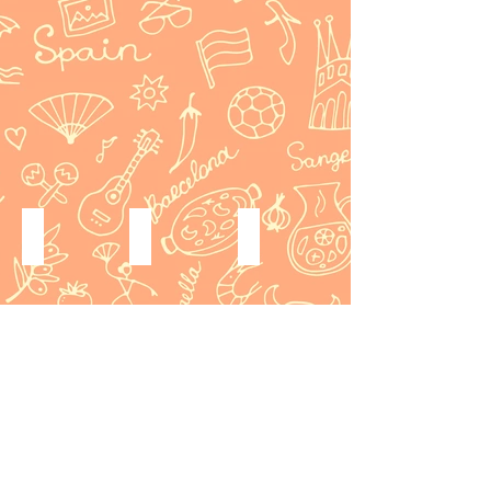
ル
テ
（於：
サ
Reyes
ス
ィ
オ
ロ
Manuel
エ
ト
ペ
ン・
Penella
ラ
ゥ
ラ
ト
Asociación
協
ト・
サ
ナ
de
会
セ
ロ
カ
la
サ
ル
ン・
イ）
Zarzuela
ル
バ
ト
2018
en
ス
ン
ナ
年
Japón
エ
テ
カ
1
日
ラ
ス
イ）
月
本
初
東
再
18
サ
演
京
演：
日
ル
El Barberillo de Lavapiés
La Verbena de la Paloma EDO
La boda de Luis Alonso
シ
主
2016
再
ス
リ
催
「ラ
江
ア
年
演
エ
ー
駐
バ
戸
ー
7
（於：
ラ
ズ
日
ピ
版
ト
月
MUSICASA）
協
チ
ス
エ
サ
に
14
2018
会
ャ
ペ
ス
ル
エ
日
年
ピ
イ
の
ス
ー
（於：
7
作
ン
理
エ
ル
駐
月
曲
大
髪
ラ
を！
日
7
フ
使
師」
聖
東
ス
日
ェ
館
本
パ
京
ペ
再
ル
特
邦
ロ
プ
イ
演
ナ
別
初
マ
ロ
ン
（於：
ン
協
演：
の
ジ
大
イ
デ
賛
2002
夜
ェ
使
ン