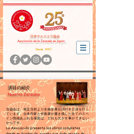
​日本サルスエラ協会
Asociación de la Zarzuela en Japón
Desde 2001
演目の紹介
Nuestra Zarzuela
当協会は、発足当初より全曲全幕台詞付き公演を行っ
ています。
台本作家と作曲家が書き残した全てのスペ
イン情緒あふれる場面は、
どれも欠かす事ができない
からです。
La Asociación presenta las obras completas
desde su fundación, puesto que toda escena de