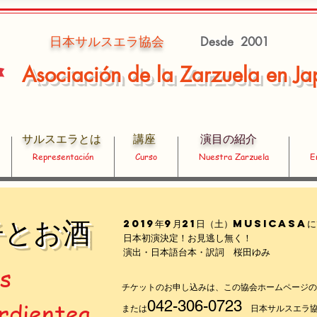
Desde 2001
​日本サルスエラ協会
Asociación de la Zarzuela en J
​サルスエラ
とは
講
座​
演目の紹介
Representación
Curso
Nuestra Zarzuela
E
2019年9月21日（土）MUSICASA
子とお酒
日本初演決定！お見逃し無く！
演出・日本語台本・訳詞 桜田ゆみ
os
チケットのお申し込みは、この協会ホームページの
042-306-0723
rdientea
または
日本サルスエラ協