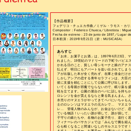
【作品概要】
フェデリコ・チュエカ作曲／ミゲル・ラモス・カリ
Compositor：Federico Chueca／Libretista：Migue
Fecha de estreno：23 de junio de 1897／Lugar de
日本初演：2019年9月21日（於：MUSICASA）
あらすじ
「お水、お菓子とお酒」は、1897年6月23日
れました。19世紀のマドリードの下町ラバピエ
かれる日のこと、貧しい母シモーナと娘のアナ
払えず、明日にもアパートを追い出されてしま
アが出版した本が全く売れず、在庫と借金だけ
しかしアシアの恋する青年セラフィンは、大臣
彼に支援を頼むことにして公園に呼び出します
いてくる母親が邪魔でならないので、眠り薬を
戦を立てます。公園の屋台のペパに話しを持ち
ロレンソを金が貰えるならと乗る気まんまん。
水売りの
マヌエラがやってきてペパにいちゃも
士のロレンソはマヌエラの元カレで… マヌエ
レ…
登場人物のみんなが、お金はないけど、
ている物語！
いったい誰が得して、誰が損して
子守りの娘たちや、名物のお菓子売り、道行く
フィナーレのパサカジェでは「みんなで腕を組
心も軽くなること間違いなしのサルスエラです
ますよ…「お水〜、お菓子〜、お酒はいらんかね