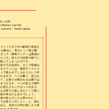
オン台本
l Ramos Carrión
 estreno：Teatro Apolo
、マドリッドのアポロ劇場で初演さ
スを舞台に、聖ロレンソ祭が開
スタシア（通称アシア）は家賃が
うところ。詩人で小説家の娘アシ
が残ってしまったのです。
の息子でお金持ち。そこで母娘は
。セラフィンは、毎回デートにつ
盛って眠らせてしまおうという作
かけますが、ペパは断り、恋人の
さて、お祭りが開かれる公園では
んをつけます。
ペパの恋人で闘牛
ラの恋人ビセンテはペパの元カ
恋もお祭りも楽しみたい！と願っ
、誰が幸せになるのでしょう。
若者の歌とダンスも華やかに！
んでお祭りへ行こう！」と、身も
！ほら、水売りの声が聴こえて来
〜〜♪お水〜〜…」